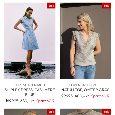
Salg
Salg
COPENHAGEN MUSE
COPENHAGEN MUSE
SHIRLEY DRESS, CASHMERE
NATULI TOP, OYSTER GRAY
BLUE
Ordinær
99995
Salgspris
400,- kr
Spart 60%
Ordinær
169995
Salgspris
680,- kr
Spart 60%
pris
pris
Salg
Salg