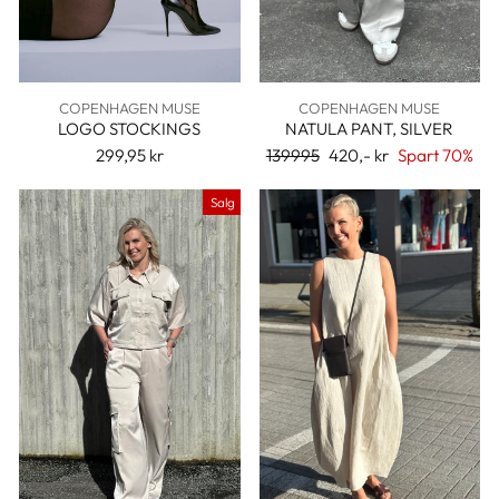
COPENHAGEN MUSE
COPENHAGEN MUSE
LOGO STOCKINGS
NATULA PANT, SILVER
299,95 kr
Ordinær
139995
Salgspris
420,- kr
Spart 70%
pris
Salg