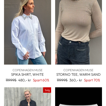
COPENHAGEN MUSE
COPENHAGEN MUSE
SPIKA SHIRT, WHITE
STORNO TEE, WARM SAND
Ordinær
119995
Salgspris
480,- kr
Spart 60%
Ordinær
119995
Salgspris
360,- kr
Spart 70%
pris
pris
Salg