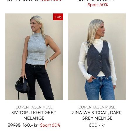
pris
pris
Spart 60%
Salg
COPENHAGEN MUSE
COPENHAGEN MUSE
SIV-TOP , LIGHT GREY
ZINA-WAISTCOAT , DARK
MELANGE
GREY MELNGE
Ordinær
39995
Salgspris
160,- kr
Spart 60%
600,- kr
pris