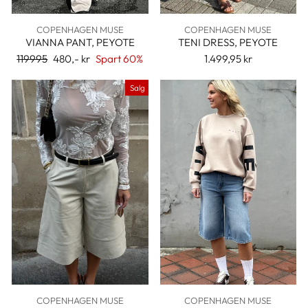
COPENHAGEN MUSE
COPENHAGEN MUSE
VIANNA PANT, PEYOTE
TENI DRESS, PEYOTE
Ordinær
119995
Salgspris
480,- kr
Spart 60%
1.499,95 kr
pris
Salg
COPENHAGEN MUSE
COPENHAGEN MUSE