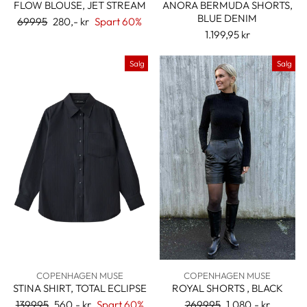
FLOW BLOUSE, JET STREAM
ANORA BERMUDA SHORTS,
BLUE DENIM
Ordinær
69995
Salgspris
280,- kr
Spart 60%
pris
1.199,95 kr
Salg
Salg
COPENHAGEN MUSE
COPENHAGEN MUSE
STINA SHIRT, TOTAL ECLIPSE
ROYAL SHORTS , BLACK
Ordinær
139995
Salgspris
560,- kr
Spart 60%
Ordinær
269995
Salgspris
1.080,- kr