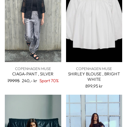
COPENHAGEN MUSE
COPENHAGEN MUSE
CIAGA-PANT , SILVER
SHIRLEY BLOUSE , BRIGHT
WHITE
Ordinær
79995
Salgspris
240,- kr
Spart 70%
pris
899,95 kr